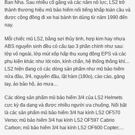
Ban Nha. Sau nhiều cố gắng và các năm nỗ lực, LS2 trở
thành thương hiệu mũ bảo hiểm nổi tiếng khắp toàn cầu và
được cộng đồng đi xe hai bánh tin dùng từ năm 1990 đến
nay.
Mỗi chiếc mũ LS2, bằng sợi thủy tinh, hợp kim hay nhựa
ABS nguyên sinh đều có cấu tạo 3 phần chính như sau:
lớp vỏ ngoài, lớp mút xốp hấp thụ xung động EPS và các
phụ kiện khác như lót nón, kính chắn, hệ thống thông khí…
LS2 hiện đang có các dòng sản phẩm như mũ bảo hiểm
nửa đầu, 3⁄4, nguyên đầu, lật hàm (180o), cào cào, găng
tay, áo bảo hộ, áo mưa…
Các dòng sản phẩm mũ bảo hiểm 3/4 của LS2 Helmets
cực kỳ đa dạng và được nhiều người ưa chuộng. Nổi bật
là các sản phẩm mũ bảo hiểm 3/4 hai kính LS2 OF570
Verso; mũ bảo hiểm 3/4 hai kính LS2 OF597 Cabrio
Carbon; mũ bảo hiểm 3/4 hai kính LS2 OF600 Copter;…