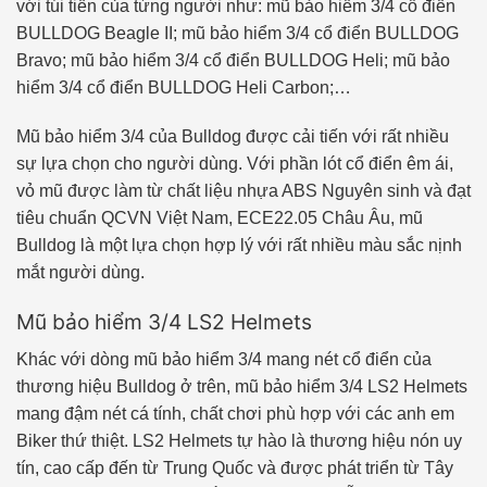
với túi tiền của từng người như: mũ bảo hiểm 3/4 cổ điển
BULLDOG Beagle II; mũ bảo hiểm 3/4 cổ điển BULLDOG
Bravo; mũ bảo hiểm 3/4 cổ điển BULLDOG Heli; mũ bảo
hiểm 3/4 cổ điển BULLDOG Heli Carbon;…
Mũ bảo hiểm 3/4
của Bulldog được cải tiến với rất nhiều
sự lựa chọn cho người dùng. Với phần lót cổ điển êm ái,
vỏ mũ được làm từ chất liệu nhựa ABS Nguyên sinh và đạt
tiêu chuẩn QCVN Việt Nam, ECE22.05 Châu Âu, mũ
Bulldog là một lựa chọn hợp lý với rất nhiều màu sắc nịnh
mắt người dùng.
Mũ bảo hiểm 3/4 LS2 Helmets
Khác với dòng mũ bảo hiểm 3/4 mang nét cổ điển của
thương hiệu Bulldog ở trên, mũ bảo hiểm 3/4 LS2 Helmets
mang đậm nét cá tính, chất chơi phù hợp với các anh em
Biker thứ thiệt. LS2 Helmets tự hào là thương hiệu nón uy
tín, cao cấp đến từ Trung Quốc và được phát triển từ Tây