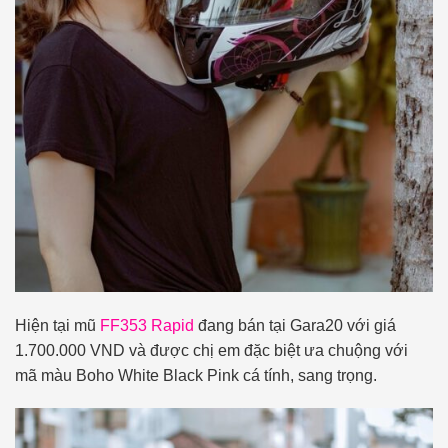
Hiện tại mũ
FF353 Rapid
đang bán tại Gara20 với giá
1.700.000 VND và được chị em đặc biệt ưa chuộng với
mã màu Boho White Black Pink cá tính, sang trọng.