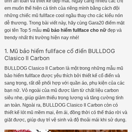
tính an toàn và thiết kế đẹp mắt. Ngày càng nhiều các chị
em muốn thể hiện cá tính của riêng mình bằng cách đội
những chiếc mũ fullface cool ngầu thay cho các kiểu nón
dễ thương. Trong bài viết này, hãy cùng Gara20 điểm mặt
gọi tên Top 5 mẫu
mũ bảo hiểm fullface cho nữ
đẹp và
trendy nhất thị trường hiện nay nhé!
1. Mũ bảo hiểm fullface cổ điển BULLDOG
Clasico II Carbon
BULLDOG Clasico II Carbon là một trong những mẫu mũ
bảo hiểm fullface được yêu thích bởi thiết kế cổ điển và
sang trọng, rất dễ phối hợp với quần áo, phụ kiện của các
bạn nữ. Vỏ ngoài của mũ được làm từ chất liệu carbon
siêu nhẹ, giúp giảm thiểu trọng lượng và tăng cường tính
an toàn. Ngoài ra, BULLDOG Clasico II Carbon còn có
thiết kế lót mũ mềm mại, êm ái, đồng thời có thể tháo rời và
giặt được, giúp duy trì vệ sinh và độ thoải mái khi sử dụng.