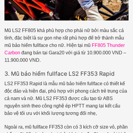
Mũ LS2 FF805 khá phù hợp cho phái nữ bởi màu sắc cá
tính, đặc biệt là sự gọn nhẹ rất phù hợp để trở thành mẫu
mũ bảo hiểm fullface cho nữ. Hiện tại mũ
FF805 Thunder
Carbon
đang bán tại Gara20 với giá từ 10.900.000 VND –
11.900.000 VND.
3. Mũ bảo hiểm fullface LS2 FF353 Rapid
LS2 FF353 Rapid là mẫu mũ bảo hiểm fullface có thiết kế
độc đáo và hiện đại, phù hợp với phong cách trẻ trung của
cả nam và nữ. Mũ LS2 FF353 được cấu tạo từ ABS
nguyên sinh theo công nghệ ép HPTT mang lại kết cấu
bảo vệ tối ưu với khối lượng tương đối nhẹ,
Ngoài ra, mũ fullface FF353 còn có 3 kích cỡ size vỏ, phần