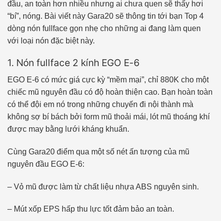
đầu, an toàn hơn nhiều nhưng ai chưa quen sẽ thấy hơi
“bí”, nóng. Bài viết này Gara20 sẽ thông tin tới bạn Top 4
dòng nón fullface gọn nhẹ cho những ai đang làm quen
với loại nón đặc biệt này.
1. Nón fullface 2 kính EGO E-6
EGO E-6 có mức giá cực kỳ “mềm mại”, chỉ 880K cho một
chiếc mũ nguyên đầu có độ hoàn thiện cao. Bạn hoàn toàn
có thể đội em nó trong những chuyến đi nội thành mà
không sợ bí bách bởi form mũ thoải mái, lót mũ thoáng khí
được may bằng lưới kháng khuẩn.
Cùng Gara20 điểm qua một số nét ấn tượng của mũ
nguyên đầu EGO E-6:
– Vỏ mũ được làm từ chất liệu nhựa ABS nguyên sinh.
– Mút xốp EPS hấp thu lực tốt đảm bảo an toàn.