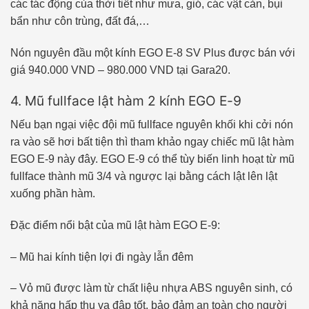
các tác động của thời tiết như mưa, gió, các vật cản, bụi
bẩn như côn trùng, đất đá,…
Nón nguyên đầu một kính EGO E-8 SV Plus được bán với
giá 940.000 VND – 980.000 VND tại Gara20.
4. Mũ fullface lật hàm 2 kính EGO E-9
Nếu bạn ngại việc đội mũ fullface nguyên khối khi cởi nón
ra vào sẽ hơi bất tiện thì tham khảo ngay chiếc mũ lật hàm
EGO E-9 này đây. EGO E-9 có thể tùy biến linh hoạt từ mũ
fullface thành mũ 3/4 và ngược lại bằng cách lật lên lật
xuống phần hàm.
Đặc điểm nổi bật của mũ lật hàm EGO E-9:
– Mũ hai kính tiện lợi đi ngày lẫn đêm
– Vỏ mũ được làm từ chất liệu nhựa ABS nguyên sinh, có
khả năng hấp thu va đập tốt, bảo đảm an toàn cho người