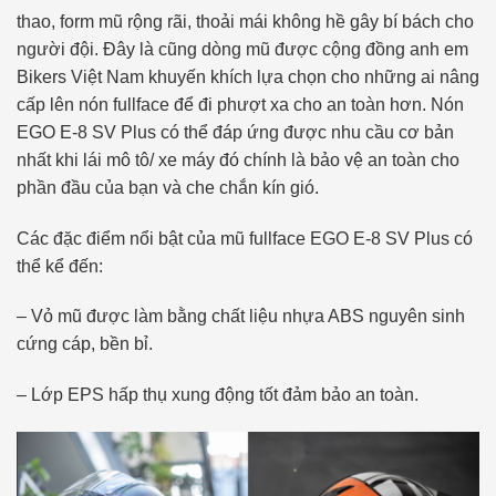
thao, form mũ rộng rãi, thoải mái không hề gây bí bách cho
người đội. Đây là cũng dòng mũ được cộng đồng anh em
Bikers Việt Nam khuyến khích lựa chọn cho những ai nâng
cấp lên nón fullface để đi phượt xa cho an toàn hơn. Nón
EGO E-8 SV Plus có thể đáp ứng được nhu cầu cơ bản
nhất khi lái mô tô/ xe máy đó chính là bảo vệ an toàn cho
phần đầu của bạn và che chắn kín gió.
Các đặc điểm nổi bật của mũ fullface EGO E-8 SV Plus có
thể kể đến:
– Vỏ mũ được làm bằng chất liệu nhựa ABS nguyên sinh
cứng cáp, bền bỉ.
– Lớp EPS hấp thụ xung động tốt đảm bảo an toàn.