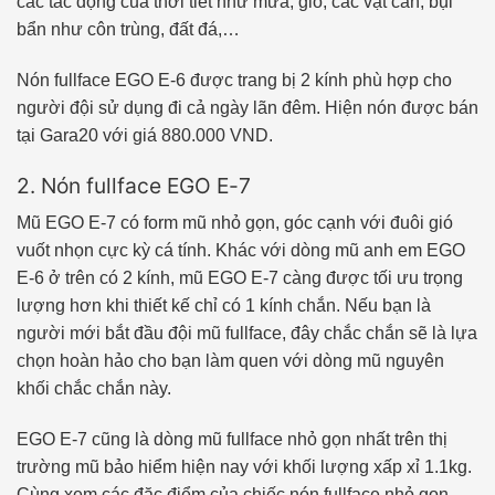
các tác động của thời tiết như mưa, gió, các vật cản, bụi
bẩn như côn trùng, đất đá,…
Nón fullface EGO E-6 được trang bị 2 kính phù hợp cho
người đội sử dụng đi cả ngày lãn đêm. Hiện nón được bán
tại Gara20 với giá 880.000 VND.
2. Nón fullface EGO E-7
Mũ EGO E-7 có form mũ nhỏ gọn, góc cạnh với đuôi gió
vuốt nhọn cực kỳ cá tính. Khác với dòng mũ anh em EGO
E-6 ở trên có 2 kính, mũ EGO E-7 càng được tối ưu trọng
lượng hơn khi thiết kế chỉ có 1 kính chắn. Nếu bạn là
người mới bắt đầu đội mũ fullface, đây chắc chắn sẽ là lựa
chọn hoàn hảo cho bạn làm quen với dòng mũ nguyên
khối chắc chắn này.
EGO E-7 cũng là dòng mũ fullface nhỏ gọn nhất trên thị
trường mũ bảo hiểm hiện nay với khối lượng xấp xỉ 1.1kg.
Cùng xem các đặc điểm của chiếc nón fullface nhỏ gọn