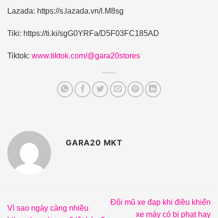
Lazada: https://s.lazada.vn/l.M8sg
Tiki: https://ti.ki/sgG0YRFa/D5F03FC185AD
Tiktok:
www.tiktok.com/@gara20stores
GARA20 MKT
Đội mũ xe đạp khi điều khiển
Vì sao ngày càng nhiều
xe máy có bị phạt hay