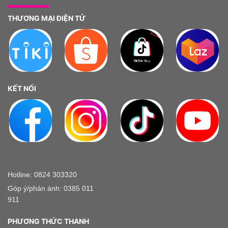
THƯƠNG MẠI ĐIỆN TỬ
KẾT NỐI
Hotline: 0824 303320
Góp ý/phản ánh: 0385 011
911
PHƯƠNG THỨC THANH