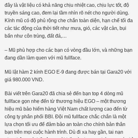
đây là vật liệu có khả năng chịu nhiệt cao, chịu lực tốt, độ
truyền sáng cao, đem lại tầm nhìn rõ nét cho người dùng.
Kính mũ có độ phủ rộng che chắn toàn diện, hạn chế tối đa
các tác động của thời tiết như mưa, gió, các vật cản, bụi
bẩn như côn trùng, đất đá,…
– Mũ phù hợp cho các bạn có vòng đầu lớn, và những bạn
đang dần làm quen với mũ fullface.
Mũ lật hàm 2 kính EGO E-9 đang được bán tại Gara20 với
giá 980.000 VND.
Bài viết trên Gara20 đã chia sẻ đến bạn top 4 dòng mũ
fullface gọn nhẹ đến từ thương hiệu EGO – một thương
hiệu mũ bảo hiểm hàng Việt Nam chất lượng cao đến từ
công ty phân phối BBI. Đội mũ fullface chắc chắn là một
lựa chọn tối ưu để đảm bảo an toàn cho chính bản thân
bạn trên mọi cuộc hành trình. Dù đi xa hay gần, tai nạn