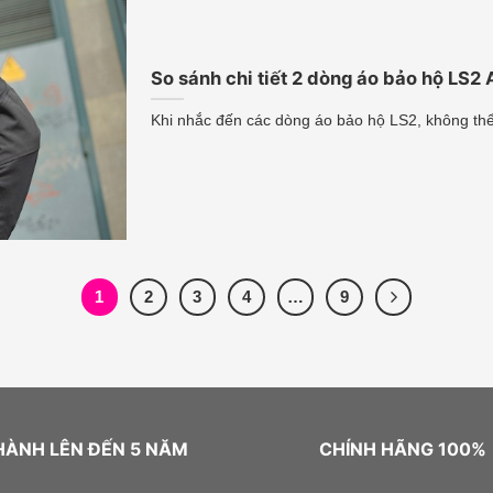
So sánh chi tiết 2 dòng áo bảo hộ LS2 
Khi nhắc đến các dòng áo bảo hộ LS2, không thể
1
2
3
4
…
9
HÀNH LÊN ĐẾN 5 NĂM
CHÍNH HÃNG 100%