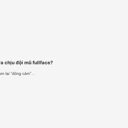
 chịu đội mũ fullface?
am lại “dũng cảm”...