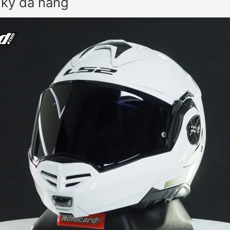
 kỳ đa năng