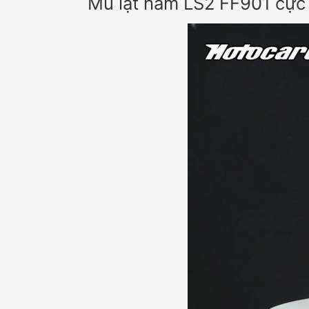
Mũ lật hàm LS2 FF901 cực