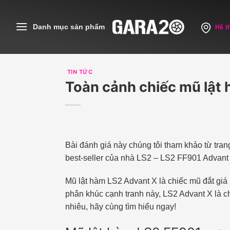
Skip
to
Danh mục sản phẩm
Hệ t
content
TIN TỨC
Toàn cảnh chiếc mũ lật 
Bài đánh giá này chúng tôi tham khảo từ tra
best-seller của nhà LS2 – LS2 FF901 Advan
Mũ lật hàm LS2 Advant X là chiếc mũ đắt giá 
phân khúc cạnh tranh này, LS2 Advant X là ch
nhiêu, hãy cùng tìm hiểu ngay!