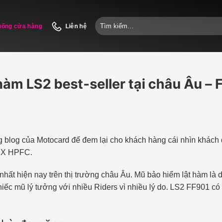
Tìm
hống cửa hàng
Liên hệ
kiếm:
hàm LS2 best-seller tại châu Âu –
ng blog của Motocard để đem lại cho khách hàng cái nhìn khách
t X HPFC.
nhất hiện nay trên thị trường châu Âu. Mũ bảo hiểm lật hàm là d
iếc mũ lý tưởng với nhiều Riders vì nhiều lý do. LS2 FF901 có