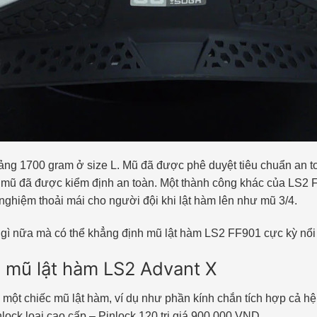
ảng 1700 gram ở size L. Mũ đã được phê duyệt tiêu chuẩn an 
 mũ đã được kiểm định an toàn. Một thành công khác của LS2 F
 nghiệm thoải mái cho người đội khi lật hàm lên như mũ 3/4.
 gì nữa mà có thể khẳng định mũ lật hàm LS2 FF901 cực kỳ nổi 
 mũ lật hàm LS2 Advant X
một chiếc mũ lật hàm, ví dụ như phần kính chắn tích hợp cả h
lock loại cao cấp – Pinlock 120 trị giá 900.000 VND.