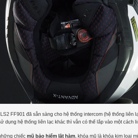
LS2 FF901 đã sẵn sàng cho hệ thống intercom (hệ thống liên lạc 
 dụng hệ thống liên lạc khác thì vẫn có thể lắp vào một cách li
 những chiếc
mũ bảo hiểm lật hàm
, khóa mũ là khóa kim loại mi