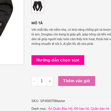
MÔ TẢ
Với chất liệu vải mềm nhẹ, có khả năng chống gió và trượ
lá sen, Douglas còn trang bị giáp gối, giáp hông cải tiến 
dẻo sẽ giúp người mặc luôn cảm thấy linh hoạt, thoải mái 
những chuyến đi nội ô, đi gần tốc độ vừa phải.
Hướng dẫn chọn size
Quần Bảo Hộ Đi Xe MáyLS2 Douglas Man (R) s
Thêm vào giỏ
SKU:
SP459375Master
Danh mục:
Áo Quần Bảo Hộ
,
Đồ bảo hộ
,
Quần bảo hộ