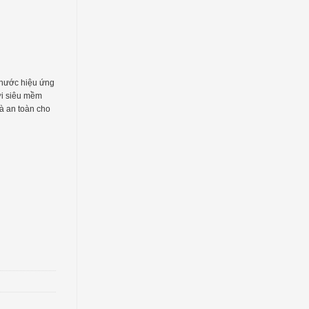
t nước hiệu ứng
mới siêu mềm
và an toàn cho
ố lượng