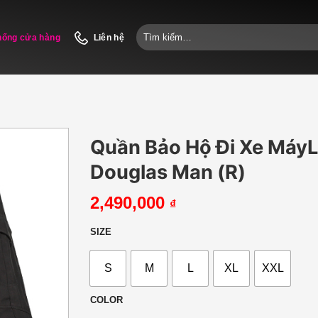
Tìm
hống cửa hàng
Liên hệ
kiếm:
Quần Bảo Hộ Đi Xe Máy
Douglas Man (R)
2,490,000
₫
SIZE
S
M
L
XL
XXL
COLOR