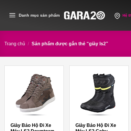
Skip
to
Danh mục sản phẩm
Hệ t
content
Trang chủ
/
Sản phẩm được gắn thẻ “giày ls2”
Giày Bảo Hộ Đi Xe
Giày Bảo Hộ Đi Xe