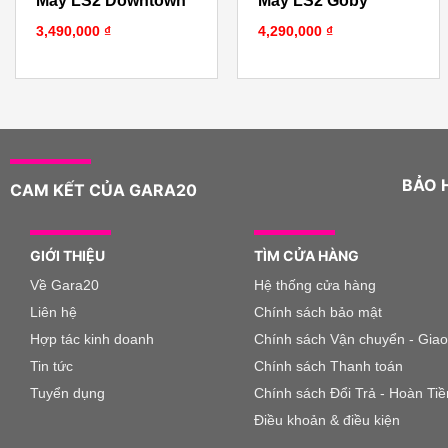
Máy LS2 Downtown
Máy LS2 Goby
3,490,000
₫
4,290,000
₫
BẢO 
CAM KẾT CỦA GARA20
GIỚI THIỆU
TÌM CỬA HÀNG
Về Gara20
Hệ thống cửa hàng
Liên hệ
Chính sách bảo mật
Hợp tác kinh doanh
Chính sách Vận chuyển - Gia
Tin tức
Chính sách Thanh toán
Tuyển dụng
Chính sách Đổi Trả - Hoàn Tiề
Điều khoản & điều kiện