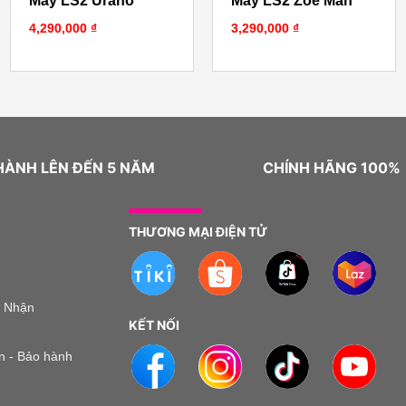
Máy LS2 Urano
Máy LS2 Zoe Man
4,290,000
₫
3,290,000
₫
HÀNH LÊN ĐẾN 5 NĂM
CHÍNH HÃNG 100%
THƯƠNG MẠI ĐIỆN TỬ
o Nhận
KẾT NỐI
n - Bảo hành