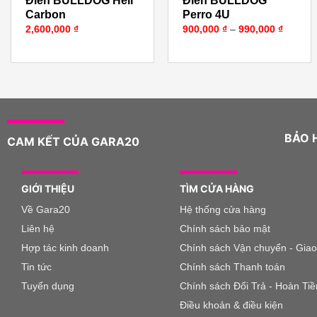
Điển BULLDOG Heli
Điển BULLDOG
Carbon
Perro 4U
Khoản
2,600,000
₫
900,000
₫
–
990,000
₫
giá:
từ
900,00
đến
990,00
BẢO 
CAM KẾT CỦA GARA20
GIỚI THIỆU
TÌM CỬA HÀNG
Về Gara20
Hệ thống cửa hàng
Liên hệ
Chính sách bảo mật
Hợp tác kinh doanh
Chính sách Vận chuyển - Gia
Tin tức
Chính sách Thanh toán
Tuyển dụng
Chính sách Đổi Trả - Hoàn Tiề
Điều khoản & điều kiện