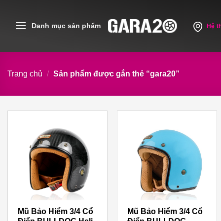
Skip
to
Danh mục sản phẩm
Hệ t
content
Trang chủ
/
Sản phẩm được gắn thẻ “gara20”
Mũ Bảo Hiểm 3/4 Cổ
Mũ Bảo Hiểm 3/4 Cổ