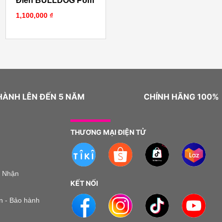
Điển BULLDOG Pom
1,100,000
₫
g
0 ₫
0 ₫
HÀNH LÊN ĐẾN 5 NĂM
CHÍNH HÃNG 100%
THƯƠNG MẠI ĐIỆN TỬ
o Nhận
KẾT NỐI
n - Bảo hành