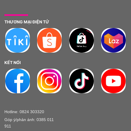
THƯƠNG MẠI ĐIỆN TỬ
KẾT NỐI
Hotline: 0824 303320
Góp ý/phản ánh: 0385 011
911