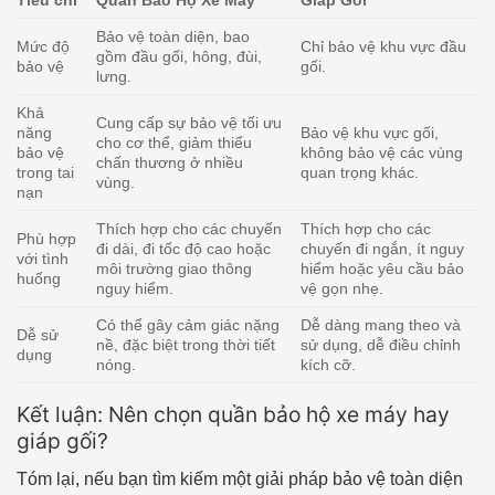
Tiêu chí
Quần Bảo Hộ Xe Máy
Giáp Gối
Bảo vệ toàn diện, bao
Mức độ
Chỉ bảo vệ khu vực đầu
gồm đầu gối, hông, đùi,
bảo vệ
gối.
lưng.
Khả
Cung cấp sự bảo vệ tối ưu
năng
Bảo vệ khu vực gối,
cho cơ thể, giảm thiểu
bảo vệ
không bảo vệ các vùng
chấn thương ở nhiều
trong tai
quan trọng khác.
vùng.
nạn
Thích hợp cho các chuyến
Thích hợp cho các
Phù hợp
đi dài, đi tốc độ cao hoặc
chuyến đi ngắn, ít nguy
với tình
môi trường giao thông
hiểm hoặc yêu cầu bảo
huống
nguy hiểm.
vệ gọn nhẹ.
Có thể gây cảm giác nặng
Dễ dàng mang theo và
Dễ sử
nề, đặc biệt trong thời tiết
sử dụng, dễ điều chỉnh
dụng
nóng.
kích cỡ.
Kết luận: Nên chọn quần bảo hộ xe máy hay
giáp gối?
Tóm lại, nếu bạn tìm kiếm một giải pháp bảo vệ toàn diện