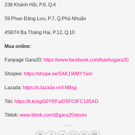
238 Khánh Hội, P.6, Q.4
59 Phan Đăng Lưu, P.7, Q.Phú Nhuận
458/74 Ba Tháng Hai, P.12, Q.10
Mua online:
Fanpage Gara20:
https://www.facebook.com/baohogara20
Shopee:
https://shope.ee/5AK1WMYYam
Lazada:
https://s.lazada.vn/l.M8sg
Tiki:
https://ti.ki/sgG0YRFa/D5F03FC185AD
Tiktok:
www.tiktok.com/@gara20stores