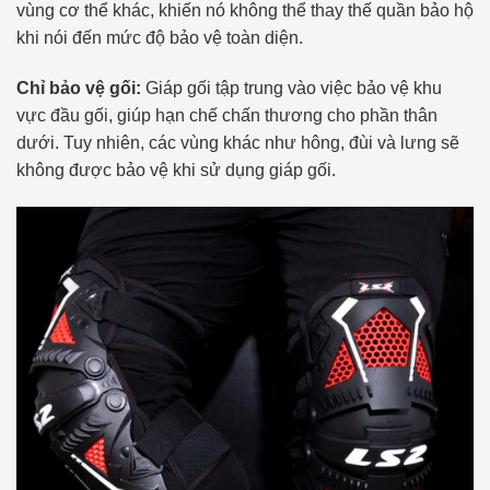
vùng cơ thể khác, khiến nó không thể thay thế quần bảo hộ
khi nói đến mức độ bảo vệ toàn diện.
Chỉ bảo vệ gối:
Giáp gối tập trung vào việc bảo vệ khu
vực đầu gối, giúp hạn chế chấn thương cho phần thân
dưới. Tuy nhiên, các vùng khác như hông, đùi và lưng sẽ
không được bảo vệ khi sử dụng giáp gối.