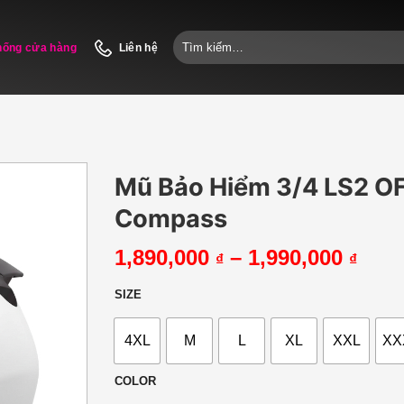
Tìm
hống cửa hàng
Liên hệ
kiếm:
Mũ Bảo Hiểm 3/4 LS2 O
Compass
Kho
1,890,000
–
1,990,000
₫
₫
giá:
từ
SIZE
1,89
đến
4XL
M
L
XL
XXL
XX
1,99
COLOR