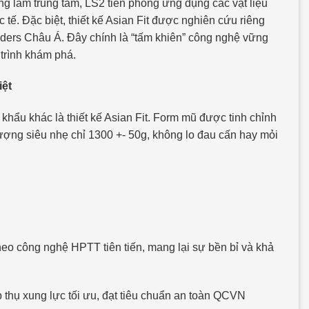
àng làm trung tâm, LS2 tiên phong ứng dụng các vật liệu
tế. Đặc biệt, thiết kế Asian Fit được nghiên cứu riêng
 riders Châu Á. Đây chính là “tấm khiên” công nghệ vững
 trình khám phá.
iệt
ẩu khác là thiết kế Asian Fit. Form mũ được tinh chỉnh
ượng siêu nhẹ chỉ 1300 +- 50g, không lo đau cấn hay mỏi
o công nghệ HPTT tiên tiến, mang lại sự bền bỉ và khả
thụ xung lực tối ưu, đạt tiêu chuẩn an toàn QCVN