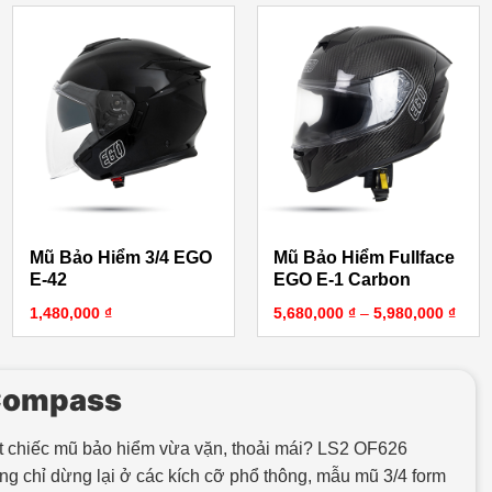
Mũ Bảo Hiểm 3/4 EGO
Mũ Bảo Hiểm Fullface
E-42
EGO E-1 Carbon
Khoản
1,480,000
₫
5,680,000
₫
–
5,980,000
₫
 Compass
ột chiếc mũ bảo hiểm vừa vặn, thoải mái? LS2 OF626
g chỉ dừng lại ở các kích cỡ phổ thông, mẫu mũ 3/4 form