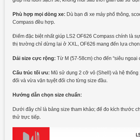
Phù hợp mọi dòng xe:
Dù bạn đi xe máy phổ thông, scoo
Compass đều hợp.
Điểm đặc biệt nhất giúp LS2 OF626 Compass chính là sự 
thị trường chỉ dừng lại ở XXL, OF626 mang đến lựa chọn
Dải size cực rộng:
Từ M (57-58cm) cho đến “siêu ngoại 
Cấu trúc tối ưu:
Mũ sử dụng 2 cỡ vỏ (Shell) và hệ thống
đối và vừa vặn tuyệt đối cho từng size đầu.
Hướng dẫn chọn size chuẩn:
Dưới đây chỉ là bảng size tham khảo; để đo kích thước c
thử trực tiếp.