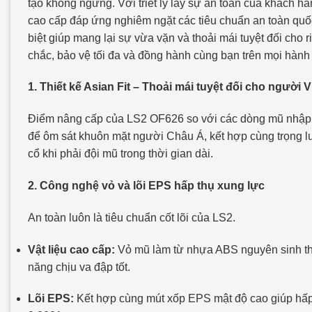
tạo không ngừng. Với triết lý lấy sự an toàn của khách h
cao cấp đáp ứng nghiêm ngặt các tiêu chuẩn an toàn quốc 
biệt giúp mang lại sự vừa vặn và thoải mái tuyệt đối cho
chắc, bảo vệ tối đa và đồng hành cùng bạn trên mọi hành
1. Thiết kế Asian Fit – Thoải mái tuyệt đối cho người V
Điểm nâng cấp của LS2 OF626 so với các dòng mũ nhập kh
để ôm sát khuôn mặt người Châu Á, kết hợp cùng trọng l
cổ khi phải đội mũ trong thời gian dài.
2. Công nghệ vỏ và lõi EPS hấp thụ xung lực
An toàn luôn là tiêu chuẩn cốt lõi của LS2.
Vật liệu cao cấp:
Vỏ mũ làm từ nhựa ABS nguyên sinh the
năng chịu va đập tốt.
Lõi EPS:
Kết hợp cùng mút xốp EPS mật độ cao giúp hấp 