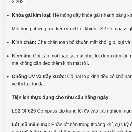
2:2021.
Khóa gài kim loại:
Hệ thống dây khóa gài nhanh bằng kim 
Một trong những ưu điểm vượt trội khiến LS2 Compass ghi
Kính chắn:
Che chắn toàn bộ khuôn mặt khỏi gió, bụi và c
Kính âm:
Chỉ cần một thao tác gạt nhẹ, lớp kính râm tối m
mà không cần đeo thêm kính mát rời.
Chống UV và trầy xước:
Cả hai lớp kính đều có khả nă
vệ thị lực tối đa.
Tiện ích thực dụng cho nhu cầu hằng ngày
LS2 OF626 Compass tập trung tối đa vào trải nghiệm ngư
Lót mũ mềm mại:
Phần lót bên trong thoáng khí, cực kỳ ê
giúp mũ luôn sạch sẽ, không mùi sau thời gian dài sử dụ