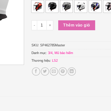
Mũ Bảo Hiểm 3/4 LS2 OF626 Compass số lượn
Thêm vào giỏ
SKU:
SP462785Master
Danh mục:
3/4
,
Mũ bảo hiểm
Thương hiệu:
LS2