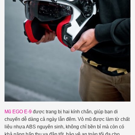
Mũ EGO E-9
được trang bị hai kính chắn, giúp bạn di
chuyển dễ dàng cả ngày lẫn đêm. Vỏ mũ được làm từ chất
liệu nhựa ABS nguyên sinh, không chỉ bền bỉ mà còn có
khả năng hấp thụ va đập tốt, bảo vệ an toàn tối đa cho