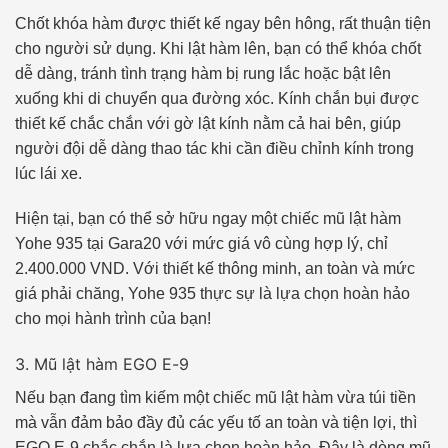
Chốt khóa hàm được thiết kế ngay bên hông, rất thuận tiện
cho người sử dụng. Khi lật hàm lên, bạn có thể khóa chốt
dễ dàng, tránh tình trạng hàm bị rung lắc hoặc bật lên
xuống khi di chuyển qua đường xóc. Kính chắn bụi được
thiết kế chắc chắn với gờ lật kính nằm cả hai bên, giúp
người đội dễ dàng thao tác khi cần điều chỉnh kính trong
lúc lái xe.
Hiện tại, bạn có thể sở hữu ngay một chiếc mũ lật hàm
Yohe 935 tại Gara20 với mức giá vô cùng hợp lý, chỉ
2.400.000 VND. Với thiết kế thông minh, an toàn và mức
giá phải chăng, Yohe 935 thực sự là lựa chọn hoàn hảo
cho mọi hành trình của bạn!
3. Mũ lật hàm EGO E-9
Nếu bạn đang tìm kiếm một chiếc mũ lật hàm vừa túi tiền
mà vẫn đảm bảo đầy đủ các yếu tố an toàn và tiện lợi, thì
EGO E-9 chắc chắn là lựa chọn hoàn hảo. Đây là dòng mũ