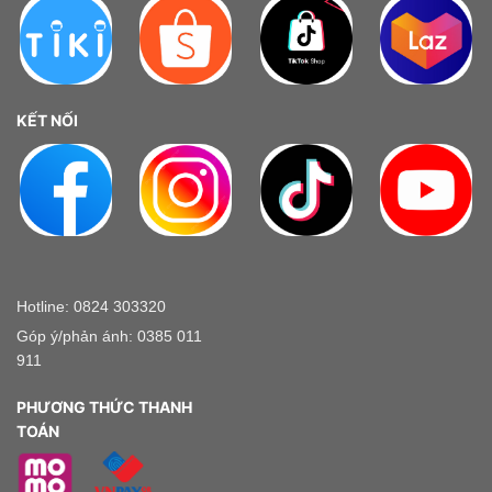
KẾT NỐI
Hotline: 0824 303320
Góp ý/phản ánh: 0385 011
911
PHƯƠNG THỨC THANH
TOÁN