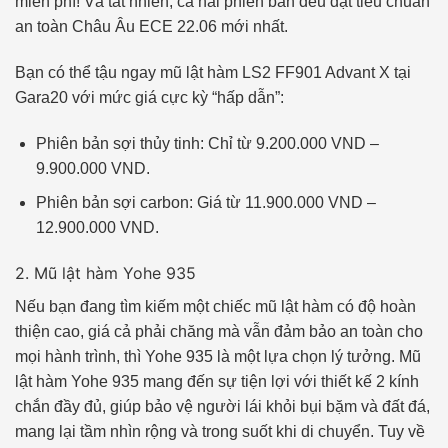
miễn phí! Và tất nhiên, cả hai phiên bản đều đạt tiêu chuẩn
an toàn Châu Âu ECE 22.06 mới nhất.
Bạn có thể tậu ngay mũ lật hàm LS2 FF901 Advant X tại
Gara20 với mức giá cực kỳ “hấp dẫn”:
Phiên bản sợi thủy tinh: Chỉ từ 9.200.000 VND –
9.900.000 VND.
Phiên bản sợi carbon: Giá từ 11.900.000 VND –
12.900.000 VND.
2. Mũ lật hàm Yohe 935
Nếu bạn đang tìm kiếm một chiếc mũ lật hàm có độ hoàn
thiện cao, giá cả phải chăng mà vẫn đảm bảo an toàn cho
mọi hành trình, thì Yohe 935 là một lựa chọn lý tưởng. Mũ
lật hàm Yohe 935 mang đến sự tiện lợi với thiết kế 2 kính
chắn đầy đủ, giúp bảo vệ người lái khỏi bụi bặm và đất đá,
mang lại tầm nhìn rộng và trong suốt khi di chuyển. Tuy về