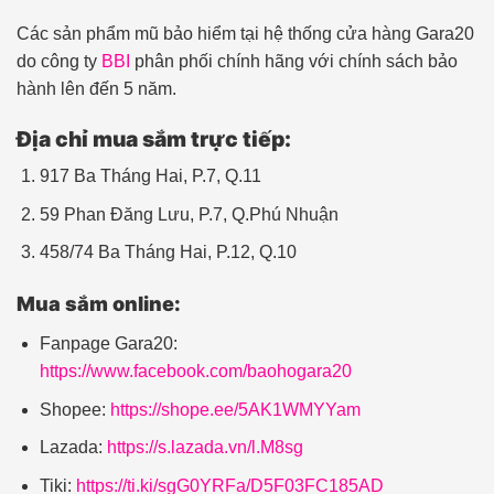
Các sản phẩm mũ bảo hiểm tại hệ thống cửa hàng Gara20
do công ty
BBI
phân phối chính hãng với chính sách bảo
hành lên đến 5 năm.
Địa chỉ mua sắm trực tiếp:
917 Ba Tháng Hai, P.7, Q.11
59 Phan Đăng Lưu, P.7, Q.Phú Nhuận
458/74 Ba Tháng Hai, P.12, Q.10
Mua sắm online:
Fanpage Gara20:
https://www.facebook.com/baohogara20
Shopee:
https://shope.ee/5AK1WMYYam
Lazada:
https://s.lazada.vn/l.M8sg
Tiki:
https://ti.ki/sgG0YRFa/D5F03FC185AD