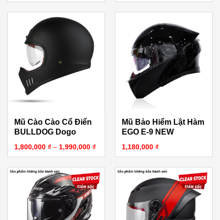
Mũ Cào Cào Cổ Điển
Mũ Bảo Hiểm Lật Hàm
BULLDOG Dogo
EGO E-9 NEW
Khoảng giá: từ 1,800,000 ₫ đến 1,990,0
1,800,000
₫
–
1,990,000
₫
1,180,000
₫