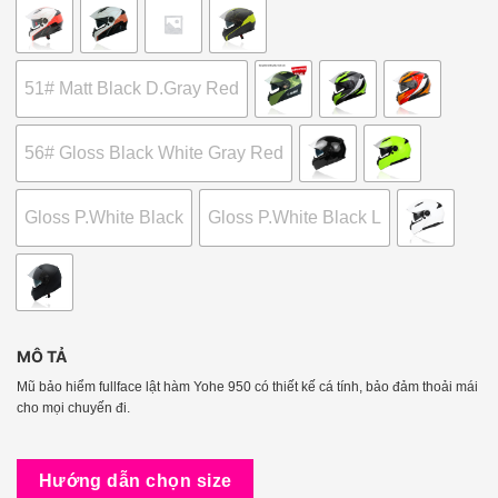
51# Matt Black D.Gray Red
56# Gloss Black White Gray Red
Gloss P.White Black
Gloss P.White Black L
MÔ TẢ
Mũ bảo hiểm fullface lật hàm Yohe 950 có thiết kế cá tính, bảo đảm thoải mái
cho mọi chuyến đi.
Hướng dẫn chọn size