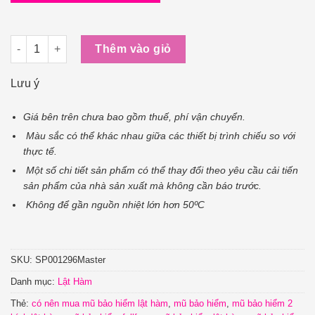
Mũ Bảo Hiểm Fullface Lật Hàm Hai Kính YOHE 950 số lượng
Thêm vào giỏ
Lưu ý
Giá bên trên chưa bao gồm thuế, phí vận chuyển.
Màu sắc có thể khác nhau giữa các thiết bị trình chiếu so với
thực tế.
Một số chi tiết sản phẩm có thể thay đổi theo yêu cầu cải tiến
sản phẩm của nhà sản xuất mà không cần báo trước.
Không để gần nguồn nhiệt lớn hơn 50ºC
SKU:
SP001296Master
Danh mục:
Lật Hàm
Thẻ:
có nên mua mũ bảo hiểm lật hàm
,
mũ bảo hiểm
,
mũ bảo hiểm 2