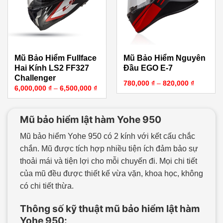
Mũ Bảo Hiểm Fullface
Mũ Bảo Hiểm Nguyên
Hai Kính LS2 FF327
Đầu EGO E-7
Challenger
Khoảng g
780,000
₫
–
820,000
₫
Khoảng giá: từ 6,000,000 ₫ đến 6,500,0
6,000,000
₫
–
6,500,000
₫
Mũ bảo hiểm lật hàm Yohe 950
Mũ bảo hiểm Yohe 950 có 2 kính với kết cấu chắc
chắn. Mũ được tích hợp nhiều tiện ích đảm bảo sự
thoải mái và tiện lợi cho mỗi chuyến đi. Mọi chi tiết
của mũ đều được thiết kế vừa vặn, khoa học, không
có chi tiết thừa.
Thông số kỹ thuật mũ bảo hiểm lật hàm
Yohe 950: