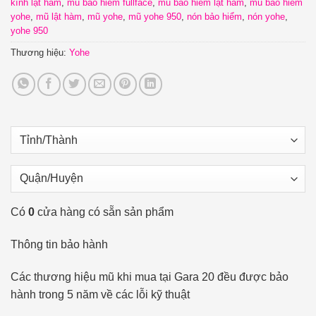
kính lật hàm
,
mũ bảo hiểm fullface
,
mũ bảo hiểm lật hàm
,
mũ bảo hiểm
yohe
,
mũ lật hàm
,
mũ yohe
,
mũ yohe 950
,
nón bảo hiểm
,
nón yohe
,
yohe 950
Thương hiệu:
Yohe
Có
0
cửa hàng có sẵn sản phẩm
Thông tin bảo hành
Các thương hiệu mũ khi mua tại Gara 20 đều được bảo
hành trong 5 năm về các lỗi kỹ thuật