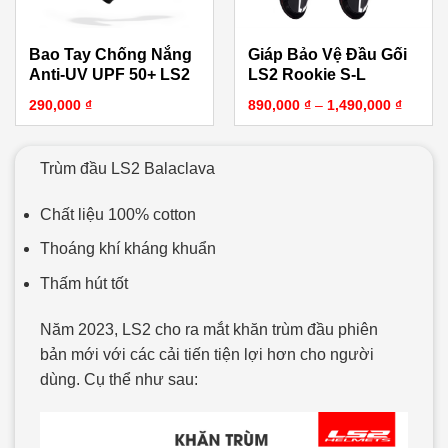
Bao Tay Chống Nắng
Giáp Bảo Vệ Đầu Gối
Anti-UV UPF 50+ LS2
LS2 Rookie S-L
Khoảng
290,000
₫
890,000
₫
–
1,490,000
₫
Trùm đầu LS2 Balaclava
Chất liệu 100% cotton
Thoáng khí kháng khuẩn
Thấm hút tốt
Năm 2023, LS2 cho ra mắt khăn trùm đầu phiên
bản mới với các cải tiến tiện lợi hơn cho người
dùng. Cụ thể như sau: