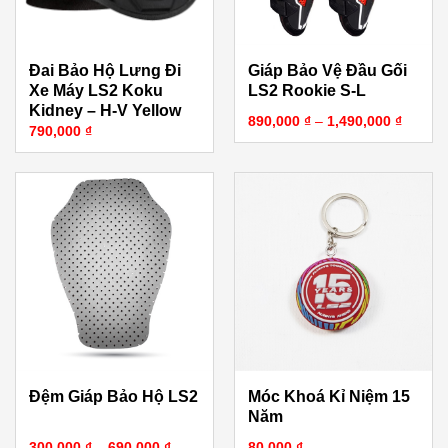
Đai Bảo Hộ Lưng Đi
Giáp Bảo Vệ Đầu Gối
Xe Máy LS2 Koku
LS2 Rookie S-L
Kidney – H-V Yellow
Khoảng
890,000
₫
–
1,490,000
₫
790,000
₫
Đệm Giáp Bảo Hộ LS2
Móc Khoá Kỉ Niệm 15
Năm
Khoảng giá: từ 300,000 ₫ đến 690,000 ₫
300,000
₫
–
690,000
₫
80,000
₫