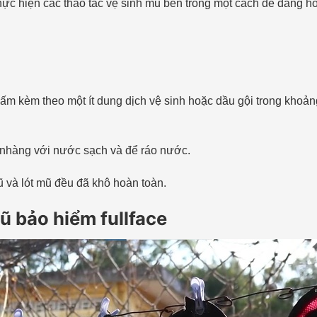
 thực hiện các thao tác vệ sinh mũ bên trong một cách dễ dàng h
m kèm theo một ít dung dịch vệ sinh hoặc dầu gội trong khoảng 
 nhàng với nước sạch và để ráo nước.
ũ và lót mũ đều đã khô hoàn toàn.
mũ bảo hiểm fullface