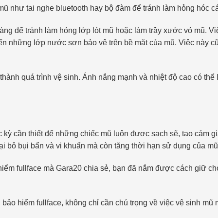
 mũ như tai nghe bluetooth hay bộ đàm để tránh làm hỏng hóc các
g để tránh làm hỏng lớp lót mũ hoặc làm trầy xước vỏ mũ. Việ
n những lớp nước sơn bảo vệ trên bề mặt của mũ. Việc này cũn
thành quá trình vệ sinh. Ánh nắng mạnh và nhiệt độ cao có thể
c kỳ cần thiết để những chiếc mũ luôn được sạch sẽ, tạo cảm gi
oại bỏ bụi bẩn và vi khuẩn mà còn tăng thời hạn sử dụng của mũ
iểm fullface mà Gara20 chia sẻ, bạn đã nắm được cách giữ c
ũ bảo hiểm fullface, không chỉ cần chú trọng về việc vệ sinh 