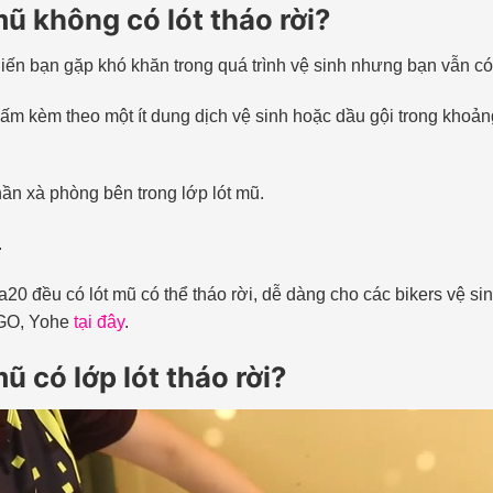
ũ không có lót tháo rời?
 khiến bạn gặp khó khăn trong quá trình vệ sinh nhưng bạn vẫn 
m kèm theo một ít dung dịch vệ sinh hoặc dầu gội trong khoảng 
n xà phòng bên trong lớp lót mũ.
.
a20 đều có lót mũ có thể tháo rời, dễ dàng cho các bikers vệ s
EGO, Yohe
tại đây
.
ũ có lớp lót tháo rời?