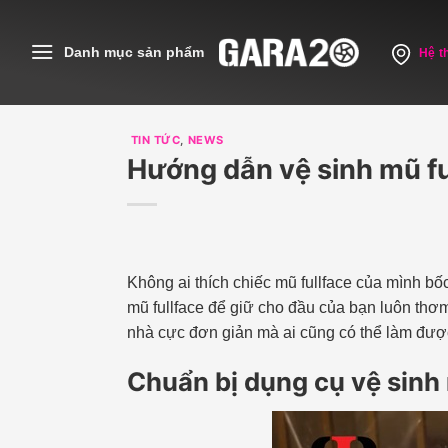
Skip
to
Danh mục sản phẩm
Hệ t
content
TIN TỨC
,
NEWS
Hướng dẫn vệ sinh mũ fu
Không ai thích chiếc mũ fullface của mình bố
mũ fullface để giữ cho đầu của bạn luôn thơ
nhà cực đơn giản mà ai cũng có thể làm đượ
Chuẩn bị dụng cụ vệ sinh 