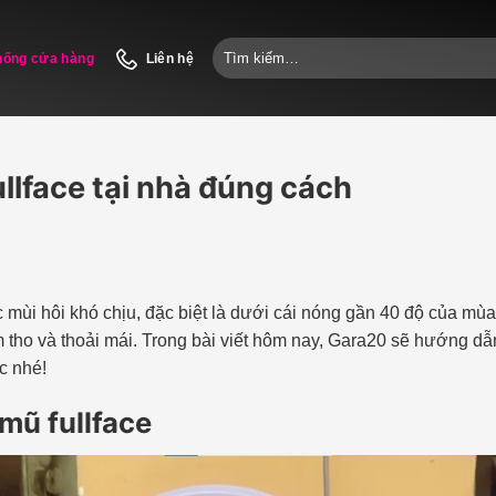
Tìm
hống cửa hàng
Liên hệ
kiếm:
llface tại nhà đúng cách
c mùi hôi khó chịu, đặc biệt là dưới cái nóng gần 40 độ của mùa
m tho và thoải mái. Trong bài viết hôm nay, Gara20 sẽ hướng d
c nhé!
mũ fullface