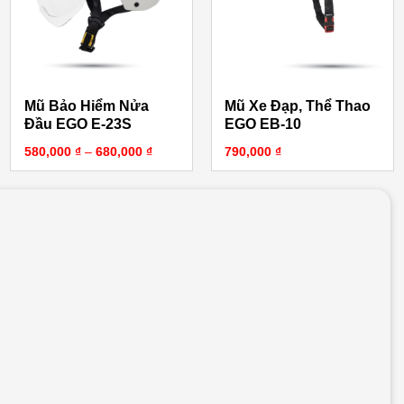
Mũ Bảo Hiểm Nửa
Mũ Xe Đạp, Thể Thao
Đầu EGO E-23S
EGO EB-10
Khoảng giá: từ 580,000 ₫ đến 680,000 ₫
580,000
₫
–
680,000
₫
790,000
₫