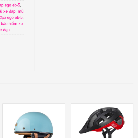
ạp ego eb-5
,
ũ xe đạp
,
mũ
đạp ego eb-5
,
 bảo hiểm xe
e đạp