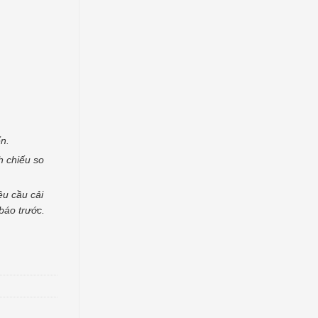
n.
h chiếu so
êu cầu cải
báo trước.