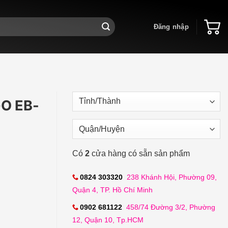
Đăng nhập
GO EB-
Có
2
cửa hàng có sẵn sản phẩm
0824 303320
238 Khánh Hội, Phường 09,
Quận 4, TP. Hồ Chí Minh
0902 681122
458/74 Đường 3/2, Phường
12, Quận 10, Tp.HCM