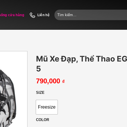
Tìm
hống cửa hàng
Liên hệ
kiếm:
Mũ Xe Đạp, Thể Thao E
5
790,000
₫
SIZE
Freesize
COLOR