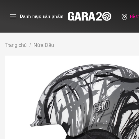
Skip
to
Danh mục sản phẩm
Hệ t
content
Trang chủ
/
Nửa Đầu