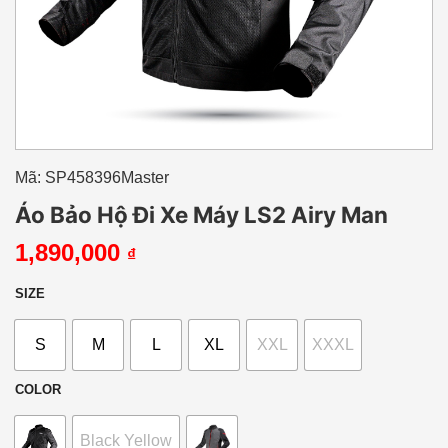
Mã: SP458396Master
Áo Bảo Hộ Đi Xe Máy LS2 Airy Man
1,890,000
₫
SIZE
S
M
L
XL
XXL
XXXL
COLOR
Black Yellow