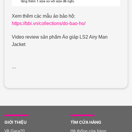
Xem thêm các mẫu áo bảo hộ:
https://bbi.vn/collections/do-bao-ho/
Video review sản phẩm Áo giáp LS2 Airy Man
Jacket
…
GIỚI THIỆU
TÌM CỬA HÀNG
Về Gara20
Hệ thống cửa hàng