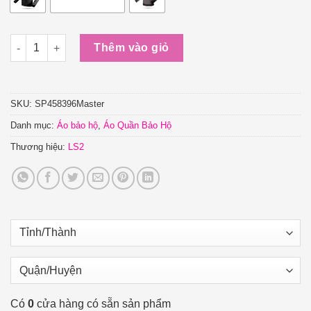
Áo Bảo Hộ Đi Xe Máy LS2 Airy Man số lượng
Thêm vào giỏ
SKU:
SP458396Master
Danh mục:
Áo bảo hộ
,
Áo Quần Bảo Hộ
Thương hiệu:
LS2
Có
0
cửa hàng có sẵn sản phẩm